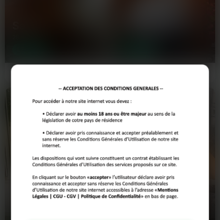
dans laquelle tu te trouves, le département tout entier est un
terrain fertile pour de nouvelles rencontres.
Samy
Zahia
28 ans
60 ans
LE MANS
LE MANS
<pJe suis une meuf de 28 ans, je
Y'a des soirs où une meuf a juste
viens de déménager ici et j'ai déjà
besoin de... Bref, c'est mon cas ce
envie de…
soir. C'est dingue…
Clara
Shay
42 ans
26 ans