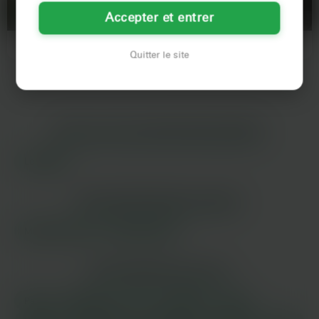
LE MANS
LE MANS
Accepter et entrer
Salut mec, j’habite au Mans et
C'est fou comme un simple
depuis que ma meilleure amie m’a
déménagement peut chambouler la
Quitter le site
sorti de chez elle pour…
vie... J'ai quitté un mec…
LES VILLES DU DÉPARTEMENT
SARTHE
Le Mans
LES DÉPARTEMENTS VOISINS
Maine-et-Loire
Indre-et-Loire
LES PRINCIPALES VILLES
Paris
Marseille
Lyon
Toulouse
Nice