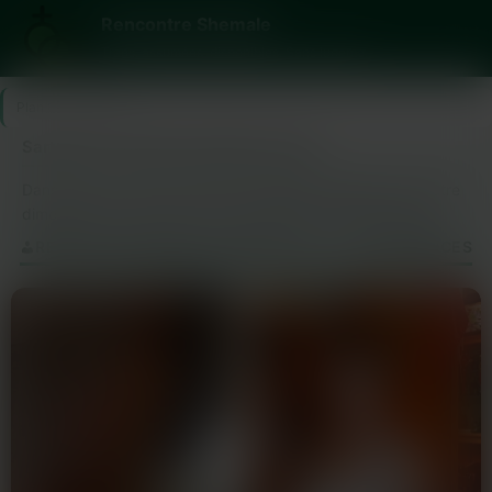
Rencontre Shemale
Trans, assumées, disponibles. Sans jugement.
Plan Cul
>
Sarthe
Sarthe (72) : plans trans dans ta ville
Dans la Sarthe, les rencontres transgenre prennent une autre
dimension. Ici, chacun vit sa vie comme il l’entend sans se
soucier du regard des autres. Les échanges sont francs et
RENCONTRE SHEMALE SARTHE (72) — LES ANNONCES
souvent pleins de surprises agréables.Tu trouveras des
personnes bienveillantes prêtes à faire des rencontres sans
jugement. Que ce soit pour discuter ou pour aller plus loin, les
membres ont tous un point commun : l’envie de partager
quelque chose d’authentique. Le climat y est particulièrement
accueillant.Être local permet de vite passer du virtuel au réel.
On discute en ligne le matin et on peut se retrouver pour boire
un verre le soir même. Les opportunités sont nombreuses et
accessibles à deux pas de chez toi.Les environs regorgent
eux aussi de possibilités intéressantes. Qu’importe la ville