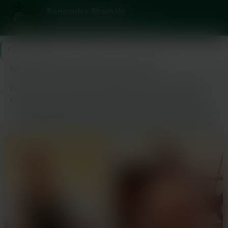
Rencontre Shemale
Trans, assumées, disponibles. Sans jugement.
Plan Cul
>
Loire
Loire (42) : annonces trans dans ta ville
Dans la Loire, la rencontre transgenre prend une dimension
unique. Les gens ici sont ouverts et curieux, cherchant à
découvrir de nouvelles expériences sans jugement. Que tu
RENCONTRES TRANS — LOIRE (42) ET ALENTOURS
sois en quête d’une rencontre discrète ou d’un plan trans
rapide, il y a toujours quelqu’un prêt à échanger un sourire et
plus si affinités.La communauté trans locale est diverse. Des
profils variés, des personnes qui cherchent aussi bien l’amitié
que quelque chose de plus pimenté. Ici, chacun peut trouver
chaussure à son pied dans une ambiance bienveillante. Les
échanges se font naturellement et avec beaucoup de
respect.L’avantage du coin ? Tout est proche. Tu peux passer
du tchat au rendez-vous en un clin d’œil. Pas besoin
d’attendre des heures pour vivre une rencontre réelle. Les