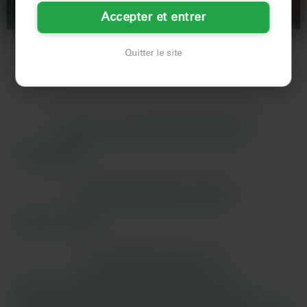
SAINT-CHAMOND
SAINT-ÉTIENNE
Accepter et entrer
37 ans, graphiste indép, trans... j'en
Je bosse tard à Saint-Étienne mais
ai marre des plans qui promettent
quand le patron décroche… bah tu
Quitter le site
et qui livrent…
vois 🥰J'adore les…
LES VILLES DU DÉPARTEMENT
LOIRE
Saint-Étienne
LES DÉPARTEMENTS VOISINS
Rhône
Isère
LES PRINCIPALES VILLES
Paris
Marseille
Lyon
Toulouse
Nice