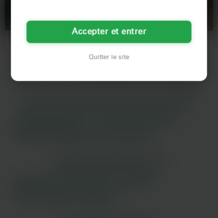
26 ans
37 ans
IVRY-SUR-SEINE
IVRY-SUR-SEINE
Accepter et entrer
N'habite pas l'appart en bas de
Hier soir, j'ai encore fait un risotto à
chez toi mais ma chaleur t'y
la truffe. Ça prend du temps, mais
ramènera.J'aime les soirées…
ce goût…
Quitter le site
LES VILLES DU DÉPARTEMENT
VAL-DE-MARNE
Champigny-sur-Marne
Créteil
Ivry-sur-Seine
Saint-Maur-des-Fossés
Vitry-sur-Seine
LES DÉPARTEMENTS VOISINS
Val-d'oise
Hauts-de-Seine
Essonne
Seine-Saint-Denis
Yvelines