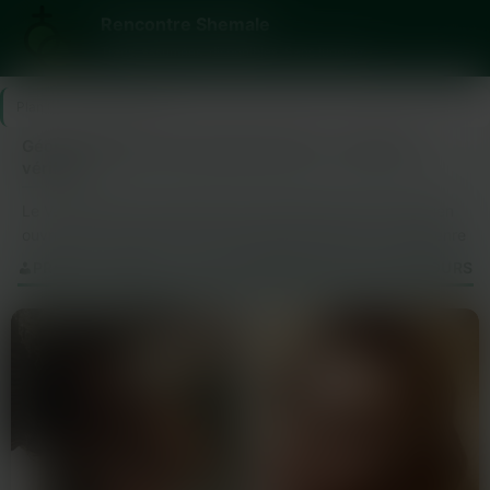
Rencontre Shemale
Trans, assumées, disponibles. Sans jugement.
Plan Cul
>
Val-de-Marne
Géolocalisation à Val-de-Marne (94) — annonces
vérifiés
Le Val-de-Marne cache plein de surprises pour qui veut bien
ouvrir l’œil. Tu cherches à rencontrer une personne transgenre
? Tu vas adorer ce que tu trouveras ici.Des profils vérifiés et
PROFILS TRANS — VAL-DE-MARNE (94) ET ALENTOURS
variés t’attendent : des femmes trans prêtes à discuter ou
plus si affinités. L’ambiance est détendue et propice aux
échanges sans jugement.C’est simple comme bonjour :
inscris-toi gratuitement et accède en un rien de temps aux
contacts chauds près de chez toi. Pourquoi passer à côté
d’une rencontre qui pourrait changer ton quotidien ?Lance-toi,
personne ne peut le faire mieux que toi !