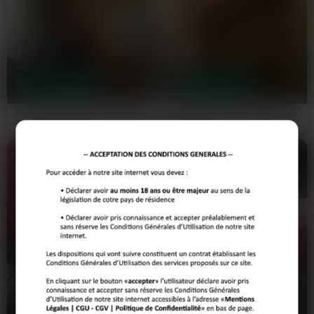
Naela
Aïna
24 ans
42 ans
IVRY-SUR-SEINE
IVRY-SUR-SEINE
Nail 24 ans, j’habite Ivry mais je
À la recherche d'une rencontre
rêve des plages désertes depuis
charnelle et éphémère pour
que je suis revenue de…
pimenter mon été. Trans mature…
Aline
Marceline