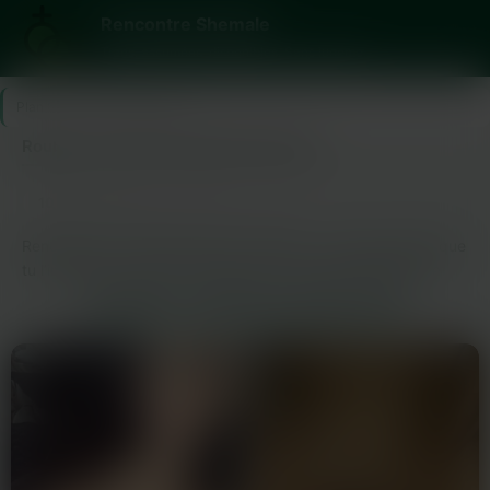
Rencontre Shemale
Trans, assumées, disponibles. Sans jugement.
Plan Cul
>
Nord
>
Roubaix
Roubaix : plans trans près de chez toi
10
Dernière connexion il y a 1h45
profils
Rencontrer des femmes trans à Roubaix, c’est plus simple que
tu l’imagines. La ville a toujours eu ce truc de brassage, de
mélange, où les gens vivent leur vie sans se prendre la tête.
ROUBAIX : LES PROFILS TRANS À VOIR
Ici, personne ne va te juger parce que tu cherches quelque
chose de précis. Les profils sont là, actifs, et ils n’attendent
qu’une chose : que tu fasses le premier pas.Les inscrits
viennent de tous les quartiers. Y’a des femmes trans qui
assument totalement, des mecs curieux, d’autres qui savent
exactement ce qu’ils veulent. L’ambiance est cool, pas de
prise de tête. Les gens tchattent, se testent, se donnent
rendez-vous. Personne ne cherche à te vendre du rêve, juste