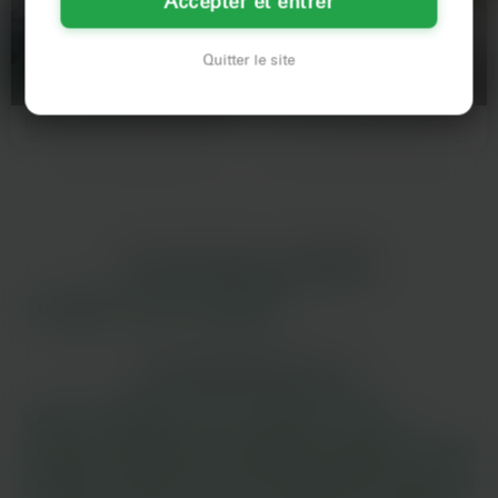
Accepter et entrer
Emilie
Virginie
35 ans
39 ans
Quitter le site
ROUBAIX
ROUBAIX
Hé ho ! Belle divorcée de 35 piges
Virginie, c'est son nom, elle a 39
ici, trans, et plutôt grassouillette.
ans et se tient solitaire dans cette
Chic comme tout…
villefee…
LES AUTRES VILLES DE
NORD
Dunkerque
Lille
Tourcoing
LES PRINCIPALES VILLES
Paris
Marseille
Lyon
Toulouse
Nice
Nantes
Montpellier
Strasbourg
Bordeaux
Lille
Rennes
Reims
Toulon
Saint-Étienne
Le Havre